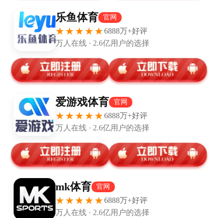
开云体育-共克时艰！森林狼官方：我们和唐斯一家站在一起
2026-05-12
太
开云体育-【英超】斯特林造3球
开云体育app-比赛日 | 中超第8轮
丁丁福登传射 曼城4比0利物浦
北京国安VS天津津门虎
英超
开云体育官网-萨默维尔：很高兴
开云体育下载-前非洲国脚：伊哈
完成国家队首秀；我们在门前还
洛31岁了 该回申花拿40万镑周
需更果断一点
薪
意甲