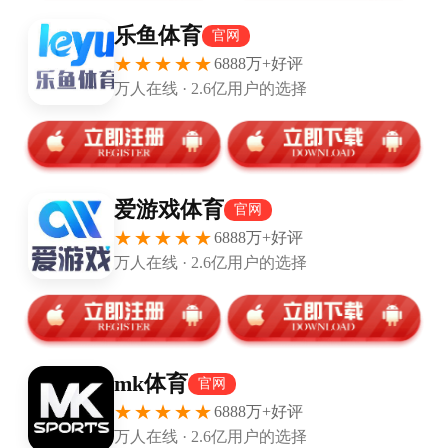
点。
他说：“我认为这是个点球。他手球了。如果你那样伸手臂，就会有
这样的后果。有人认为他是意外碰到球。我不确定。
“我认为大多数点球手球都是意外的。每个人都知道，如果你的手臂
抬起，球打在手臂上并阻止了射门，就会被判罚点球。”