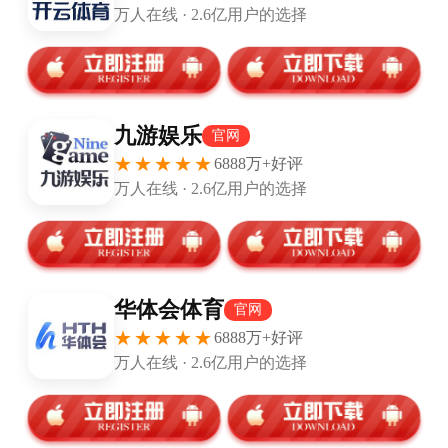
开云体育-NBA又有9名球员感染新冠 检测10天已
有25人中招
体坛周报全媒体记者 韋人匕 当地时间本周四，NBA官方宣布，又有9名球员的新冠检测结果呈阳性。 自从6月23日进行新冠检测以来，总共351名球员接受了病毒检测，其中25人结果呈阳性。上周，有16名球员的核酸结果为阳性。而在6月24日至29日之间，又新增了9名感染者。 NBA方面还透露，接受检测的884名球队工...
开云体育-曝亚足联致函多个协会：西亚区亚冠将
率先改赛会制
体坛周报全媒体记者王晓瑞报道 据了解，亚足联在最近一周，已经向多个成员协会和亚冠俱乐部致信，强调继续举办本赛季亚冠和亚足联杯的同时，进一步征询将这两项大赛改为赛会制的可能。而据知情人士透露，目前这一方案暂时只在西亚区推行，将在今年8月复赛。至于东亚层面，还要有待观察中日韩澳泰五国联赛何时恢复。 从二月底开始...
开云体育app-塞恩斯如何立足法拉利？“坚强后
盾”或助他一臂之力
体坛周报全媒体特约记者 茅为安 将在2021赛季加盟法拉利的塞恩斯得到了其他同行羡慕的机会，但所有人也都知道这个山芋有多么烫手。 法拉利已经在实质上默许了勒克莱尔的核心地位，所以不愿意让两名车手互相消耗，尤其是如果有机会争夺世界冠军。这是塞恩斯能够取代里卡多，成为排在维特尔之后的第二顺位的主要原因。当然前提...
开云体育app-媒体人对库明加勇士&amp;字母矛
盾态度不一？追梦：受够了这些伪君子
4月8日讯 追梦最新一期个人播客节目更新，谈到字母哥和雄鹿的矛盾。追梦说道：“我真是受够了你们这些伪君子，我真是受够了，你们身边的人都是伪君子。库明加对勇士不满这件事，你们好像是破天荒头一遭遇到似的。与此同时，字母哥呼吁调查球队，你们却选择性地谈论。你们这些媒体人真挺有意思的。”相关新闻>>>...
正式退出，李炎哲遗憾，新疆官宣，交易下家3选
1，杜锋曾点名|新疆男篮|阿不都|球队|赛季|辽宁
男篮_新浪体育_新浪新闻
新疆男篮本赛季真的是多灾多难，赛季初，刘炜知道带着球队挖了个大坑，让季后赛的希望开始变得渺茫，换帅之后，新疆男篮一度有了奋起直追的势头，可是吴冠希的赛季报销，球队的伤病，阿不都的赛季报销，新疆男篮反复的被纠缠，外教也宣布了离队，球队的主教练位置只能交给了姜正秀的手中。可即便如此，新疆男篮的噩运并没有结束，根据...