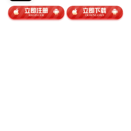
421
FIBA三篮：头号种子出局，杭州队19-16击败乌布
队晋级四强
352
开云官网：开启品质生活的全新入口
345
九游游戏：让手游生态成为你的日常伙伴
343
热评文章
KAIYUNAPP：以智能之名重塑日常的你
0